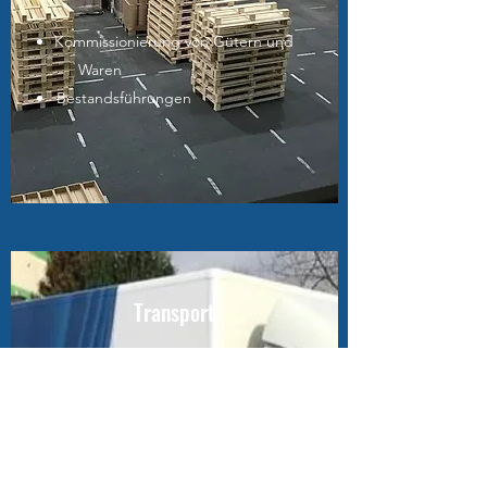
Kommissionierung von Gütern und
Waren
Bestandsführungen
Transport
Mit unserm 7,5t LKW können wir
für Sie Touren im Nahbereich
durchführen. Für die Touren wo es
mal etwas mehr und weiter seien
soll, sind wir gut mit anderen