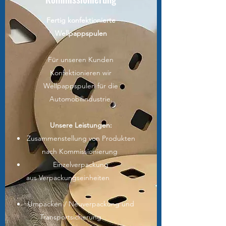
Fertig konfektionierte
Wellpappspulen
Für unseren Kunden
Konfektionieren wir
Wellpappspulen für die
Automobilindustrie.
Unsere Leistungen:
Zusammenstellung von Produkten
nach Kommissionierung
Einzelverpackung
aus Verpackungseinheiten
Umpacken / Neuverpackung und
Transportsicherung