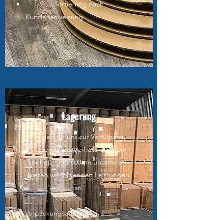
Sortierung nach
Kundenanweisung
Lagerung
In den für uns zur Verfügung
stehenden Lagerhallen (900qm
beheizt und 600qm unbeheizt)
bieten wir folgenden Leistungen
an.
Verpackungsarbeiten